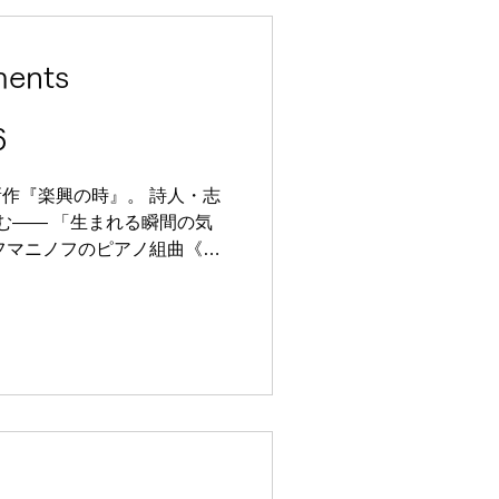
ents
6
作『楽興の時』。 詩人・志
む―― 「生まれる瞬間の気
フマニノフのピアノ組曲《楽
・身体が共鳴し、山田うんを
ーによる群舞が、 音と言葉の
息づき始める瞬間を描き出す。
ター 演出・振付・出演：山田
セルゲイ・ラフマニノフ 編
同振付： 川合ロン 飯森沙百合
朗 ⽥中朝⼦ 山根海音 黒田勇
 猪俣グレイ玲奈 星野梓 舞⽻