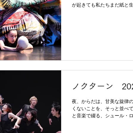
市交流文化芸術セ
が起きても私たちまだ紙と生
の神なのか 時は流れていつ
いた人々がたくさん住んでい
こから一番遠いところから
をしてみます それは書き忘
表 photo by 前澤秀登 東京公演 プレミア 2025/1/25-26 会
場：KAAT神奈川芸術劇場
田うん 美術：南志保・牧かほ
飯嶋久美子 ヘア&メイクア
美 ​ 出演：猪俣グレイ玲奈
勇 佐々木章晃 須﨑汐
仁田晶凱 星野梓 望月寛斗 
ノクターン 2023
雅也 照明：和田東史子 音響
振付助手：飯森沙百合 広報：籏
夜、からだは、甘美な旋律
会場：KAAT神奈川芸術劇
くないことを、そっと並べて
一般社団法人C
と音楽で綴る、シュール・ロ
京公演 プレミア 2023/12
アター 演出・振付・構成・空