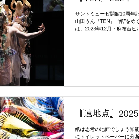
中村駿 仙⽯孝太朗 浦島優奈
フィバック​​​ ​​ 衣装：飯
サントミューゼ開館10周年記
江澤千香子 映像：中瀬俊介 
山田うん『TEN』 ​ “紙”
クディレクション：大原恵美
は、2023年12月・麻布台
凱 宣伝美術：籏智美穂子 ビ
2024年4月・メキシコで育
ントミューゼでの滞在制作を
は、大スタジオだけでなく
こちに身体が立ち上がる、1
の踊り。 場所ごとに空気が
性が立ち上がる作品です。こ
月・KAAT神奈川芸術劇場
っていきます。 上田公演 2024/11/23,24 会場： サントミ
ューゼ 上田市交流文化芸術セ
出・出演：山田うん 出演：
佐々木章晃、須﨑汐理 美術
『遠地点』2025
ヲノサトル 衣装：飯嶋久美
クション：大原恵美 舞台監
紙は思考の地面でしょう知
子 音響：江澤千香子 制作：
にトイレットペーパーに分