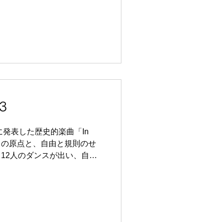
3
に発表した歴史的楽曲「In
クの原点と、自由と規則のせ
12人のダンスが出い、自然
人間社会の崩壊と再生、絶望
している。テリー・ライリー