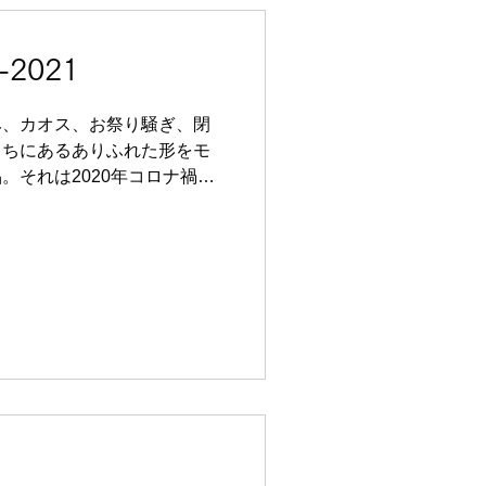
2021
み、カオス、お祭り騒ぎ、閉
こちにあるありふれた形をモ
。それは2020年コロナ禍に
常への喪失感も 含まれる。
コスモス＝宇宙の秩序を表し