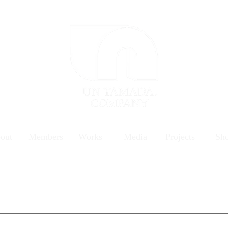
out
Members
Works
Media
Projects
Sh