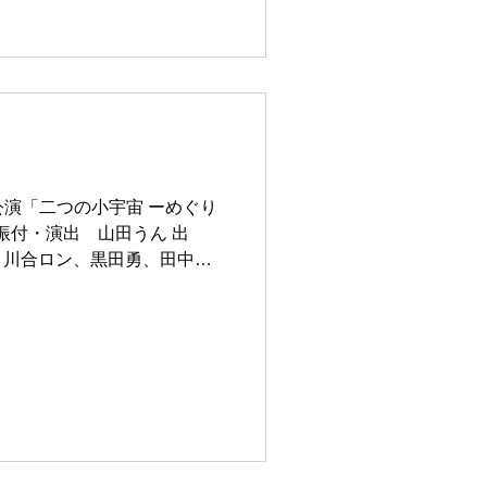
公演「二つの小宇宙 ーめぐり
振付・演出 山田うん 出
合、川合ロン、黒田勇、田中朝
谷川暢、 望月寛斗、山口将
吉﨑裕哉 声明の会・千年の