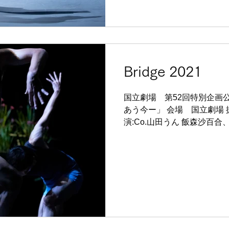
Bridge 2021
国立劇場 第52回特別企画
あう今ー」 会場 国立劇場 
演:Co.山田うん 飯森沙百
子、西山友貴、仁田晶凱、長
太朗、山崎眞結、山根海音、
聲...