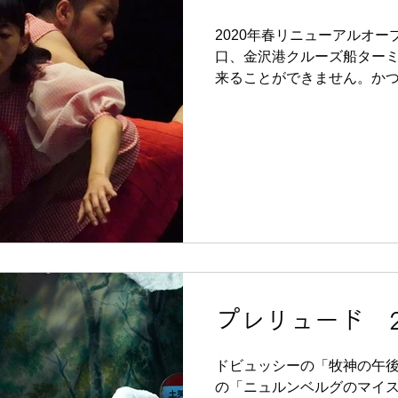
2020年春リニューアルオ
口、金沢港クルーズ船ターミ
来ることができません。か
には、大量の海の砂が金石海
金石海岸の景色は大きな砂
た。誰もこなくな...
プレリュード 2
ドビュッシーの「牧神の午
の「ニュルンベルグのマイ