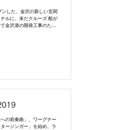
ープンした、金沢の新しい玄関
ナルに、未だクルーズ 船が
つて金沢港の開発工事のため
岸に運ばれまし た。そして
山ができたことで一変しまし
019
後への前奏曲」、ワーグナー
スタージンガー」を始め、ラ