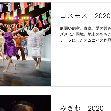
コスモス 2020-
庭園や病室、食卓、愛の営
ざされた国境、地上のあち
チーフにしたオムニバス作品
突入したことで生まれた、日
そしてそれらのモチーフは
た、渦の群舞へと集...
みぎわ 2020