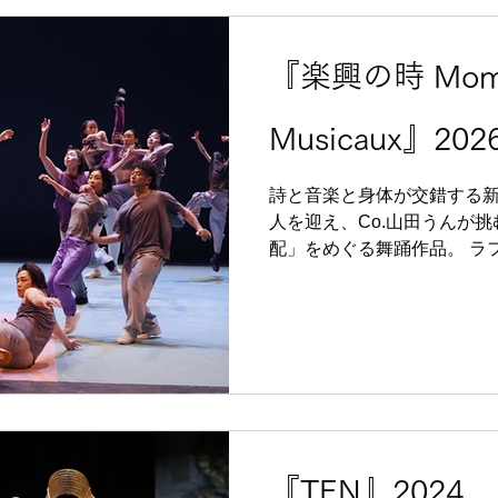
『楽興の時 Mom
Musicaux』202
詩と音楽と身体が交錯する新
人を迎え、Co.山田うんが挑
配」をめぐる舞踊作品。 ラ
興の時》をもとに、 詩・音
はじめとする 21名のダンサ
あいだに漂う“今”、世界が
photo by 大洞博靖 東京公演 プレミア 2026/2/28- 3/1 会
場： 世田谷パブリックシア
うん 詩・出演：志⼈ 作曲：
曲：ヲノサトル ​ 出演・共
⽊原浩太 西山友貴 ⼭⼝将太
『TEN』2024
望⽉寛⽃ 須﨑汐理 ⾓⽥莉沙