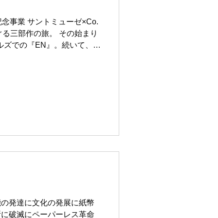
 松倉祐希 堀井菜⽉ リエル・
嶋久美子 照明：和田東史子 音響：
念事業 サントミューゼ×Co.
舞台監督：夏目雅也 ヘアメイ
をめぐる三部作の旅。 その始まり
 振付助手：山崎眞結 仁田晶
ヒルズでの『EN』。続いて、
ジュア
った『EN』、そして今回、サ
経て生まれた新作『TEN』
、広場や中庭など館内のあち
0周年のための祝祭的な儀式
変わり、観る角度ごとに関係
の連続する流れは、2025年1
での新作『遠地点』へとつなが
ンター 大スタジオ 振付・演
猪俣グレイ玲奈、黒⽥勇、
：南志保 牧かほり 音楽：
子 ヘア＆メイクアップディレ
督：夏目雅也 照明：和田東史
能の発達に文化の発展に紙幣
内堀愛菜 主催：上田市（上田
断に破滅にペーパーレス革命