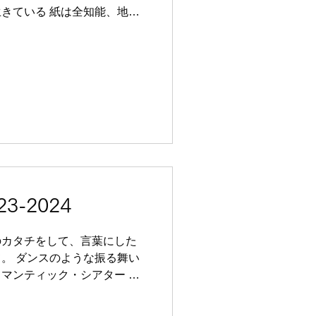
きている 紙は全知能、地球
かここに紙を使って暮らして
たことを想像してみます こ
私に向かって手を伸ばすこと
れた早足の夢透けた白紙の裏
〈大スタジオ〉 演出・振付：山
り 音楽：ヲノサトル 衣装：
ップディレクション：大原恵
 川合ロン 木原浩太 黒田
理 田中朝子 西山友貴
吉﨑裕哉 ​​ 舞台監督：夏目
-2024
：江澤千香子 映像：中瀬俊介
智美穂子 制作：内堀愛菜​ ​
のカタチをして、言葉にした
場〈大スタジオ〉 主催・製作｜
。 ダンスのような振る舞い
マンティック・シアター 東
/1-3 会場：世田谷パプリックシ
間デザイン：山田うん...