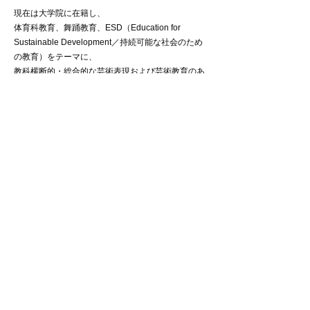
現在は大学院に在籍し、
体育科教育、舞踊教育、ESD（Education for
Sustainable Development／持続可能な社会のため
の教育）をテーマに、
教科横断的・総合的な芸術表現および芸術教育のあ
り方を探究している。
2025年、ヨコハマ・全国舞踊コンペティション
M-シニアアンサンブル部門 最優秀賞を受賞。
info@unyamada-co.com
©2022 Co.Un Yamada