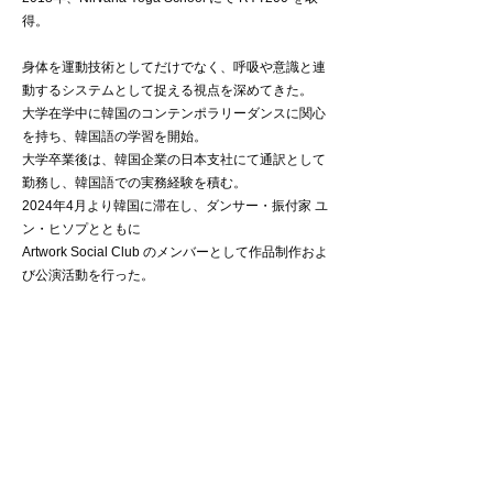
得。
身体を運動技術としてだけでなく、呼吸や意識と連
動するシステムとして捉える視点を深めてきた。
大学在学中に韓国のコンテンポラリーダンスに関心
を持ち、韓国語の学習を開始。
大学卒業後は、韓国企業の日本支社にて通訳として
勤務し、韓国語での実務経験を積む。
2024年4月より韓国に滞在し、ダンサー・振付家 ユ
ン・ヒソプとともに
Artwork Social Club のメンバーとして作品制作およ
び公演活動を行った。
受賞歴
九州国際ダンスコンペティション 2021
コンテンポラリー部門 総合第1位（福岡県知事賞）
コンテンポラリーソロ シニア部門 第1位
九州国際ダンスコンペティション 2022
コンテンポラリーソロ シニア部門 第1位