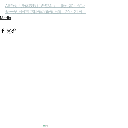
AI時代「身体表現に希望を」　振付家・ダン
サーが上田市で制作の新作上演　20・21日　
Media