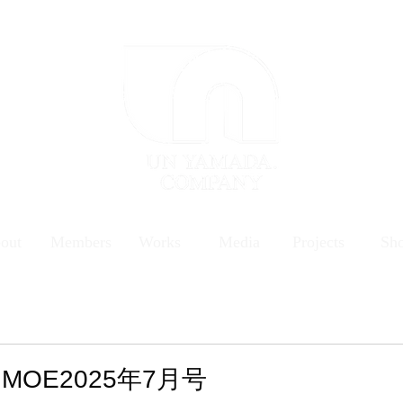
out
Members
Works
Media
Projects
Sh
OE2025年7月号