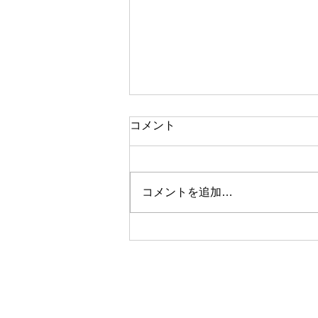
コメント
コメントを追加…
【webメディア掲載】Co. 山
田うん、舞台『楽興の時』の
配信に向けて出演者インタビ
ュー。