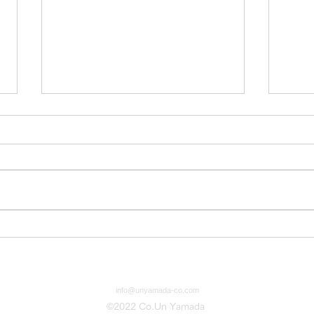
【webメディア掲載】ミヒャ
【w
エル・エンデの遺作、日本初
田う
の舞台化 音楽劇『ロドリ
ボ、
ゴ・ラウバインと従者クニル
ト
info@unyamada-co.com
プス』8月上演
©2022 Co.Un Yamada